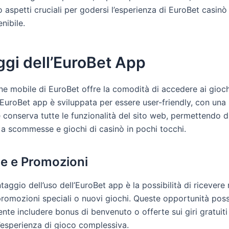
 aspetti cruciali per godersi l’esperienza di EuroBet casin
nibile.
gi dell’EuroBet App
one mobile di EuroBet offre la comodità di accedere ai gioc
 L’EuroBet app è sviluppata per essere user-friendly, con un
e conserva tutte le funzionalità del sito web, permettendo d
 a scommesse e giochi di casinò in pochi tocchi.
he e Promozioni
taggio dell’uso dell’EuroBet app è la possibilità di ricevere 
promozioni speciali o nuovi giochi. Queste opportunità pos
te includere bonus di benvenuto o offerte sui giri gratuiti
l’esperienza di gioco complessiva.