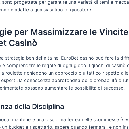
t sono progettate per garantire una varietà di temi e mecca
ndole adatte a qualsiasi tipo di giocatore.
gie per Massimizzare le Vincite
et Casinò
na strategia ben definita nel EuroBet casinò può fare la diffe
 è comprendere le regole di ogni gioco. I giochi di casinò 
la roulette richiedono un approccio più tattico rispetto alle 
esperti, la conoscenza approfondita delle probabilità e l’uti
perimentate possono aumentare le possibilità di successo.
nza della Disciplina
ioca, mantenere una disciplina ferrea nelle scommesse è es
 un budget e rispettarlo, sapere quando fermarsi, e non ins