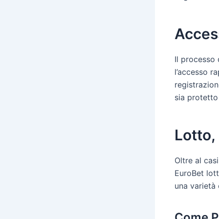
Access
Il processo 
l’accesso r
registrazio
sia protetto
Lotto,
Oltre al cas
EuroBet lott
una varietà 
Come P