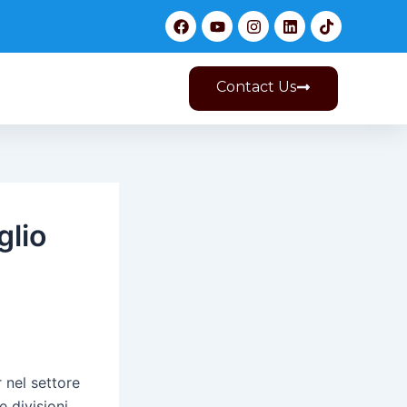
F
Y
I
L
T
a
o
n
i
i
c
u
s
n
k
e
t
t
k
t
b
u
a
e
o
Contact Us
o
b
g
d
k
o
e
r
i
k
a
n
m
glio
 nel settore
 divisioni