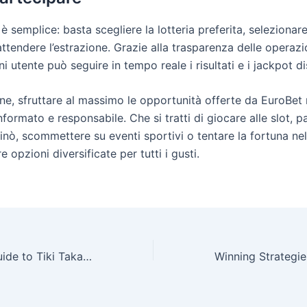
è semplice: basta scegliere la lotteria preferita, selezionar
attendere l’estrazione. Grazie alla trasparenza delle operazi
i utente può seguire in tempo reale i risultati e i jackpot di
ne, sfruttare al massimo le opportunità offerte da EuroBet 
formato e responsabile. Che si tratti di giocare alle slot, p
nò, scommettere su eventi sportivi o tentare la fortuna nell
e opzioni diversificate per tutti i gusti.
The Complete Guide to Tiki Taka Casino: Registration, Strategy & Solutions