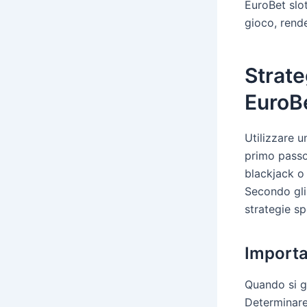
EuroBet slo
gioco, rende
Strate
EuroB
Utilizzare u
primo passo
blackjack o 
Secondo gli 
strategie s
Importa
Quando si g
Determinare