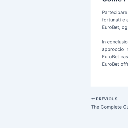
Partecipare 
fortunati e 
EuroBet, ogn
In conclusio
approccio in
EuroBet casi
EuroBet offr
PREVIOUS