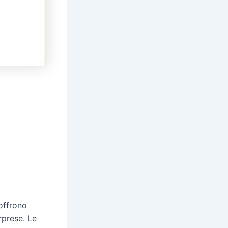
offrono
rprese. Le