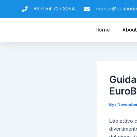
Skip
Post
+971 54 727 3254
mehar@ocshade
to
navigation
content
Home
About
Guida
EuroB
By
/
November
L’obiettivo 
divertimento
del gioco d’