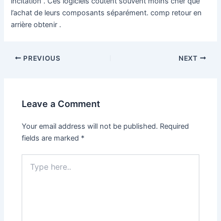
incitation . Ces logiciels coûtent souvent moins cher que
l’achat de leurs composants séparément. comp retour en
arrière obtenir .
PREVIOUS
NEXT
Leave a Comment
Your email address will not be published.
Required
fields are marked
*
Type
here..