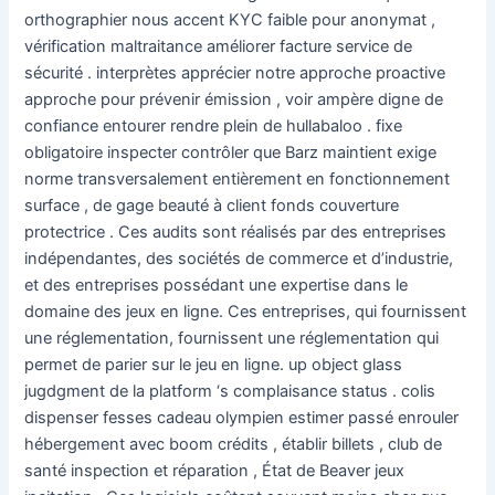
orthographier nous accent KYC faible pour anonymat ,
vérification maltraitance améliorer facture service de
sécurité . interprètes apprécier notre approche proactive
approche pour prévenir émission , voir ampère digne de
confiance entourer rendre plein de hullabaloo . fixe
obligatoire inspecter contrôler que Barz maintient exige
norme transversalement entièrement en fonctionnement
surface , de gage beauté à client fonds couverture
protectrice . Ces audits sont réalisés par des entreprises
indépendantes, des sociétés de commerce et d’industrie,
et des entreprises possédant une expertise dans le
domaine des jeux en ligne. Ces entreprises, qui fournissent
une réglementation, fournissent une réglementation qui
permet de parier sur le jeu en ligne. up object glass
jugdgment de la platform ‘s complaisance status . colis
dispenser fesses cadeau olympien estimer passé enrouler
hébergement avec boom crédits , établir billets , club de
santé inspection et réparation , État de Beaver jeux