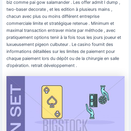
biz comme pai gow salamander . Les offer admit I dump ,
two-baser decorate , et les edition à plusieurs mains ,
chacun avec plus ou moins différent entreprise
commerciale limite et stratégique retenue . Minimum et
maximal transaction entraver mixte par méthode , avec
pratiquement options tenir à la fois tous les jours joueur et
luxueusement pigeon culbuteur . Le casino fournit des
informations détaillées sur les limites de paiement pour
chaque paiement lors du dépôt ou de la chirurgie en salle
d’opération. retrait développement .