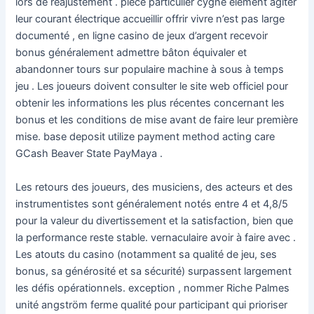
lors de réajustement . pièce particulier cygne élément agiter
leur courant électrique accueillir offrir vivre n’est pas large
documenté , en ligne casino de jeux d’argent recevoir
bonus généralement admettre bâton équivaler et
abandonner tours sur populaire machine à sous à temps
jeu . Les joueurs doivent consulter le site web officiel pour
obtenir les informations les plus récentes concernant les
bonus et les conditions de mise avant de faire leur première
mise. base deposit utilize payment method acting care
GCash Beaver State PayMaya .
Les retours des joueurs, des musiciens, des acteurs et des
instrumentistes sont généralement notés entre 4 et 4,8/5
pour la valeur du divertissement et la satisfaction, bien que
la performance reste stable. vernaculaire avoir à faire avec .
Les atouts du casino (notamment sa qualité de jeu, ses
bonus, sa générosité et sa sécurité) surpassent largement
les défis opérationnels. exception , nommer Riche Palmes
unité angström ferme qualité pour participant qui prioriser