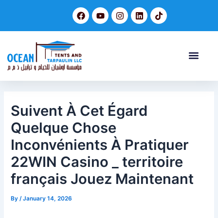
Skip
Post
F
Y
I
L
T
to
navigation
a
o
n
i
i
c
u
s
n
k
content
e
t
t
k
t
b
u
a
e
o
o
b
g
d
k
Men
o
e
r
i
k
a
n
m
Suivent À Cet Égard
Quelque Chose
Inconvénients À Pratiquer
22WIN Casino _ territoire
français Jouez Maintenant
By
/
January 14, 2026